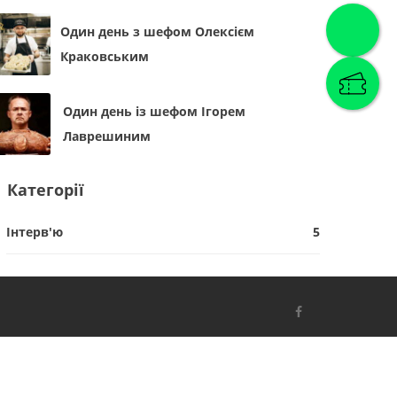
Один день з шефом Олексієм
Краковським
Один день із шефом Ігорем
Лаврешиним
Категорії
Інтерв'ю
5