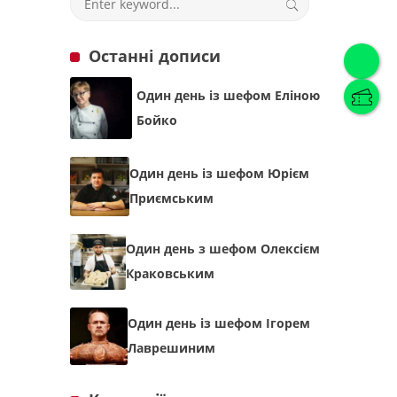
Останні дописи
Українська
(
Українська
)
Один день із шефом Еліною
Українська
English
Бойко
Один день із шефом Юрієм
Приємським
Один день з шефом Олексієм
Краковським
Один день із шефом Ігорем
Лаврешиним